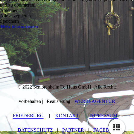
und zu optimieren.
Ablehnen
Alle akzeptieren
Speichern
Mehr Informationen
© 2022 Seniorenheim To Huus GmbH | Alle Rechte
vorbehalten | Realisierung
WERBEAGENTUR
FRIEDEBURG
|
KONTAKT
|
IMPRESSUM
|
DATENSCHUTZ
|
PARTNER
|
FACEBOOK