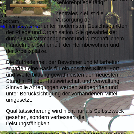
Seniorenpflege tätig.
und zu optimieren.
Ablehnen
Zentrales Ziel ist die
Alle akzeptieren
Versorgung der
Speichern
Heimbewohner unter modernsten Gesichtspunkten
Mehr Informationen
der Pflege und Organisation. Sie gewährleistet
durch Qualitätsmanagement und wirtschaftlichem
Handeln die Sicherheit der Heimbewohner und
der Arbeitsplätze.
Die Zufriedenheit der Bewohner und Mitarbeiter
schaffen eine Basis für ein positives Klima. Fort-
und Weiterbildung gewährleisten den neuesten
Stand in Pflege, Hauswirtschaft und Verwaltung.
Sinnvolle Anregungen werden aufgegriffen und
unter Berücksichtigung der vorhandenen Mittel
umgesetzt.
Qualitätssicherung wird nicht nur als Selbstzweck
gesehen, sondern verbessert die
Leistungsfähigkeit.