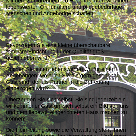
Mit dem Seniorenheim To Huus möchten wir einen
lebenswerten Ort für ältere und pflegebedürftige
Menschen und Angehörige schaffen.
Bevorzugen Sie eine kleine überschaubare,
familiäre Einrichtung in der Qualität groß
geschrieben wird?
Suchen Sie einen lebenswerten Ort für einen
Angehörigen, wo auch Sie ein gern gesehener
Gast sind, der als Partner in die Betreuung
einbezogen wird?
Überzeugen Sie sich selbst! Sie sind jederzeit ein
willkommener Gast um sich selbst ein Bild von uns
und dem liebevoll eingerichteten Haus machen zu
können!
Die Heimleitung sowie die Verwaltung steht Ihnen