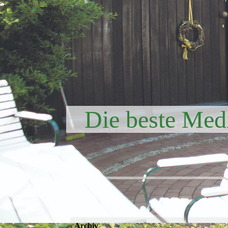
Die beste Medi
Archiv