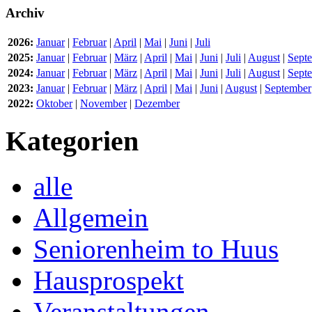
Archiv
2026:
Januar
|
Februar
|
April
|
Mai
|
Juni
|
Juli
2025:
Januar
|
Februar
|
März
|
April
|
Mai
|
Juni
|
Juli
|
August
|
Sept
2024:
Januar
|
Februar
|
März
|
April
|
Mai
|
Juni
|
Juli
|
August
|
Sept
2023:
Januar
|
Februar
|
März
|
April
|
Mai
|
Juni
|
August
|
September
2022:
Oktober
|
November
|
Dezember
Kategorien
alle
Allgemein
Seniorenheim to Huus
Hausprospekt
Veranstaltungen