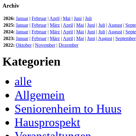
Archiv
2026:
Januar
|
Februar
|
April
|
Mai
|
Juni
|
Juli
2025:
Januar
|
Februar
|
März
|
April
|
Mai
|
Juni
|
Juli
|
August
|
Sept
2024:
Januar
|
Februar
|
März
|
April
|
Mai
|
Juni
|
Juli
|
August
|
Sept
2023:
Januar
|
Februar
|
März
|
April
|
Mai
|
Juni
|
August
|
September
2022:
Oktober
|
November
|
Dezember
Kategorien
alle
Allgemein
Seniorenheim to Huus
Hausprospekt
Veranstaltungen