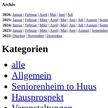
Archiv
2026:
Januar
|
Februar
|
April
|
Mai
|
Juni
|
Juli
2025:
Januar
|
Februar
|
März
|
April
|
Mai
|
Juni
|
Juli
|
August
|
Sept
2024:
Januar
|
Februar
|
März
|
April
|
Mai
|
Juni
|
Juli
|
August
|
Sept
2023:
Januar
|
Februar
|
März
|
April
|
Mai
|
Juni
|
August
|
September
2022:
Oktober
|
November
|
Dezember
Kategorien
alle
Allgemein
Seniorenheim to Huus
Hausprospekt
Veranstaltungen