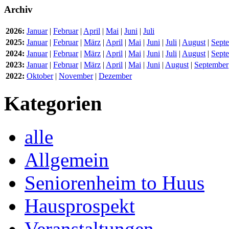
Archiv
2026:
Januar
|
Februar
|
April
|
Mai
|
Juni
|
Juli
2025:
Januar
|
Februar
|
März
|
April
|
Mai
|
Juni
|
Juli
|
August
|
Sept
2024:
Januar
|
Februar
|
März
|
April
|
Mai
|
Juni
|
Juli
|
August
|
Sept
2023:
Januar
|
Februar
|
März
|
April
|
Mai
|
Juni
|
August
|
September
2022:
Oktober
|
November
|
Dezember
Kategorien
alle
Allgemein
Seniorenheim to Huus
Hausprospekt
Veranstaltungen